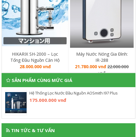
HIKARIX SH-2000 – Lọc
Máy Nước Nóng Gia Đình:
Tổng Đầu Nguồn Căn Hộ
IR-288
Chung Cư
28.000.000 vnđ
21.780.000 vnđ
22.000.000
vnđ
SẢN PHẨM CÙNG MỨC GIÁ
Hệ Thống Lọc Nước Đầu Nguồn AOSmith I97 Plus
175.000.000 vnđ
TIN TỨC & TƯ VẤN