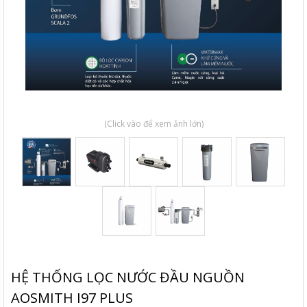
(Click vào để xem ảnh lớn)
HỆ THỐNG LỌC NƯỚC ĐẦU NGUỒN
AOSMITH I97 PLUS