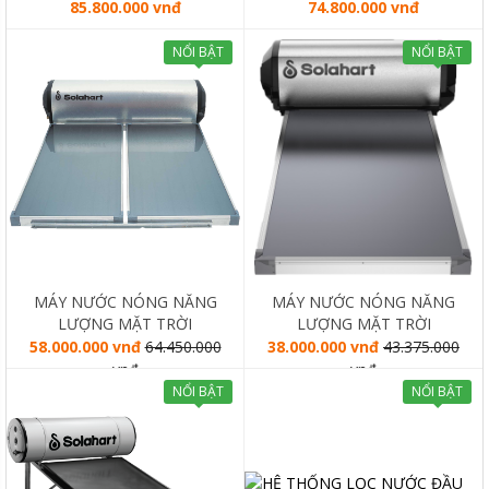
85.800.000 vnđ
74.800.000 vnđ
NỔI BẬT
NỔI BẬT
MÁY NƯỚC NÓNG NĂNG
MÁY NƯỚC NÓNG NĂNG
LƯỢNG MẶT TRỜI
LƯỢNG MẶT TRỜI
SOLAHART PREMIUM L
SOLAHART PREMIUM L
58.000.000 vnđ
64.450.000
38.000.000 vnđ
43.375.000
300L
180L
vnđ
vnđ
NỔI BẬT
NỔI BẬT