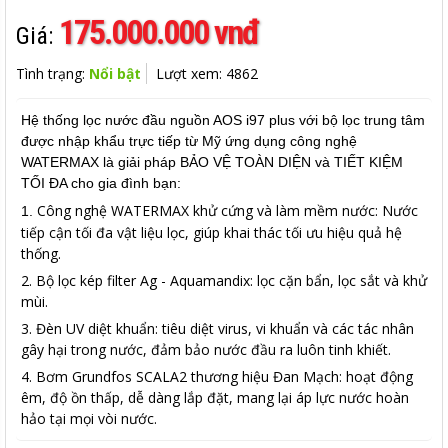
175.000.000 vnđ
Giá:
Tình trạng:
Nổi bật
Lượt xem: 4862
Hệ thống lọc nước đầu nguồn AOS i97 plus với bộ lọc trung tâm
được nhập khẩu trực tiếp từ Mỹ ứng dụng công nghệ
WATERMAX là giải pháp BẢO VỆ TOÀN DIỆN và TIẾT KIỆM
TỐI ĐA cho gia đình bạn:
Công nghệ WATERMAX khử cứng và làm mềm nước: Nước
1.
tiếp cận tối đa vật liệu lọc, giúp khai thác tối ưu hiệu quả hệ
thống.
2.
Bộ lọc kép filter Ag - Aquamandix: lọc cặn bẩn, lọc sắt và khử
mùi.
3.
Đèn UV diệt khuẩn: tiêu diệt virus, vi khuẩn và các tác nhân
gây hại trong nước, đảm bảo nước đầu ra luôn tinh khiết.
4.
Bơm Grundfos SCALA2 thương hiệu Đan Mạch: hoạt động
êm, độ ồn thấp, dễ dàng lắp đặt, mang lại áp lực nước hoàn
hảo tại mọi vòi nước.