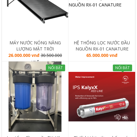
MÁY NƯỚC NÓNG NĂNG
HỆ THỐNG LỌC NƯỚC ĐẦU
LƯỢNG MẶT TRỜI
NGUỒN RX-01 CANATURE
SOLAHART SUNHEAT 150L
26.000.000 vnđ
30.500.000
65.000.000 vnđ
vnđ
NỔI BẬT
NỔI BẬT