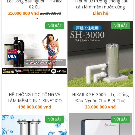
Lọc tổng đầu nguồn TH-Hika
Thiết bị từ trường chống cáu
02 EU
cặn làm mềm nước cứng
KalyxX
25.000.000 vnđ
25.000.000
Liên hệ
vnđ
NỔI BẬT
NỔI BẬT
HỆ THỐNG LỌC TỔNG VÀ
HIKARIX SH-3000 – Lọc Tổng
LÀM MỀM 2 IN 1 KINETICO
Đầu Nguồn Cho Biệt Thự,
4060S OD (MADE IN USA)
Liền Kề
198.000.000 vnđ
33.000.000 vnđ
NỔI BẬT
NỔI BẬT