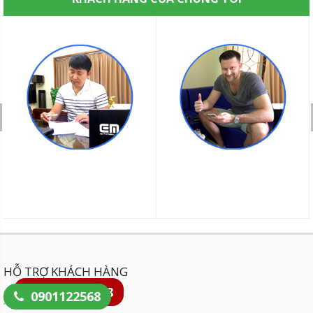
HỖ TRỢ KHÁCH HÀNG
0901122568
0901122568
Hướng dẫn thanh toán