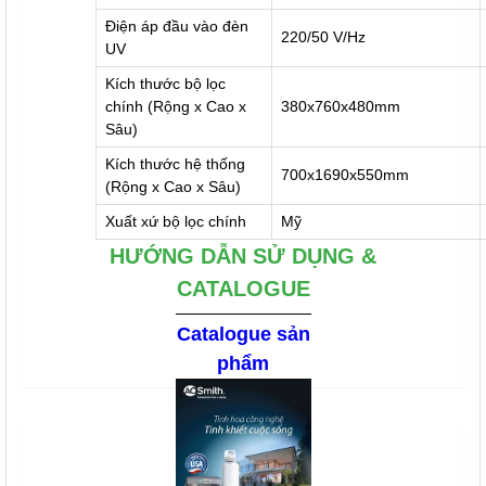
Điện áp đầu vào đèn
220/50 V/Hz
UV
Kích thước bộ lọc
chính (Rộng x Cao x
380x760x480mm
Sâu)
Kích thước hệ thống
700x1690x550mm
(Rộng x Cao x Sâu)
Xuất xứ bộ lọc chính
Mỹ
HƯỚNG DẪN SỬ DỤNG &
CATALOGUE
Catalogue sản
phẩm