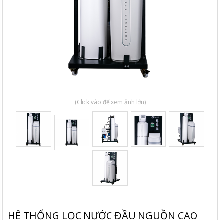
(Click vào để xem ảnh lớn)
HỆ THỐNG LỌC NƯỚC ĐẦU NGUỒN CAO