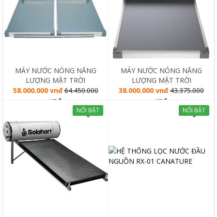
MÁY NƯỚC NÓNG NĂNG
MÁY NƯỚC NÓNG NĂNG
LƯỢNG MẶT TRỜI
LƯỢNG MẶT TRỜI
SOLAHART PREMIUM L
SOLAHART PREMIUM L
58.000.000 vnđ
64.450.000
38.000.000 vnđ
43.375.000
300L
180L
vnđ
vnđ
NỔI BẬT
NỔI BẬT