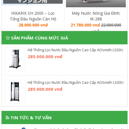
HIKARIX SH-2000 – Lọc
Máy Nước Nóng Gia Đình:
Tổng Đầu Nguồn Căn Hộ
IR-288
Chung Cư
28.000.000 vnđ
21.780.000 vnđ
22.000.000
vnđ
SẢN PHẨM CÙNG MỨC GIÁ
Hệ Thống Lọc Nước Đầu Nguồn Cao Cấp AOsmith LS03U
285.000.000 vnđ
Hệ Thống Lọc Nước Đầu Nguồn Cao Cấp AOSmith LS03U
285.000.000 vnđ
TIN TỨC & TƯ VẤN