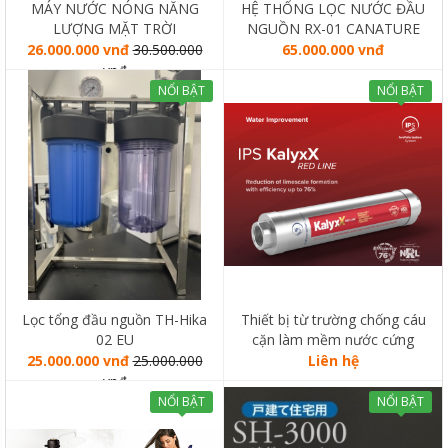
MÁY NƯỚC NÓNG NĂNG
HỆ THỐNG LỌC NƯỚC ĐẦU
LƯỢNG MẶT TRỜI
NGUỒN RX-01 CANATURE
SOLAHART SUNHEAT 150L
26.000.000 vnđ
30.500.000
65.000.000 vnđ
vnđ
NỔI BẬT
NỔI BẬT
Lọc tổng đầu nguồn TH-Hika
Thiết bị từ trường chống cáu
02 EU
cặn làm mềm nước cứng
KalyxX
25.000.000 vnđ
25.000.000
Liên hệ
vnđ
NỔI BẬT
NỔI BẬT