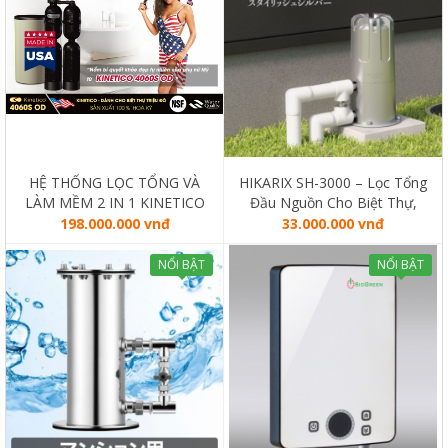
HỆ THỐNG LỌC TỔNG VÀ
HIKARIX SH-3000 – Lọc Tổng
LÀM MỀM 2 IN 1 KINETICO
Đầu Nguồn Cho Biệt Thự,
4060S OD (MADE IN USA)
Liền Kề
198.000.000 vnđ
33.000.000 vnđ
NỔI BẬT
NỔI BẬT