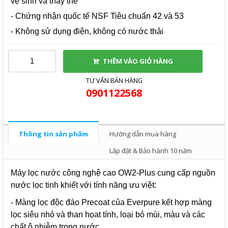
vệ sinh và thay thế
- Chứng nhận quốc tế NSF Tiêu chuẩn 42 và 53
- Không sử dụng điện, không có nước thải
THÊM VÀO GIỎ HÀNG
TƯ VẤN BÁN HÀNG
0901122568
Thông tin sản phẩm
Hướng dẫn mua hàng
Lắp đặt & Bảo hành 10 năm
Máy lọc nước công nghệ cao OW2-Plus cung cấp nguồn
nước lọc tinh khiết với tính năng ưu việt:
- Màng lọc độc đáo Precoat của Everpure kết hợp màng
lọc siêu nhỏ và than họat tính, loại bỏ mùi, màu và các
chất ô nhiễm trong nước.