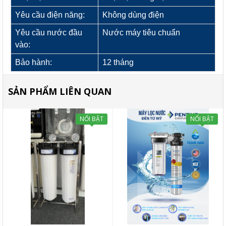
Yêu cầu điện năng:
Không dùng điện
Yêu cầu nước đầu
Nước máy tiêu chuẩn
vào:
Bảo hành:
12 tháng
SẢN PHẨM LIÊN QUAN
NỔI BẬT
NỔI BẬT