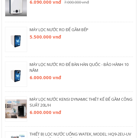
6.090.000 vnđ
7.000.000 vnđ
MÁY LỌC NƯỚC RO ĐỂ GẦM BẾP
5.500.000 vnđ
MÁY LỌC NƯỚC RO ĐỂ BÀN HÀN QUỐC - BẢO HÀNH 10
NĂM
6.000.000 vnđ
MÁY LỌC NƯỚC KENSI DYNAMIC THIÊT KẾ ĐỂ GẦM CÔNG
SUẤT 20L/H
6.000.000 vnđ
THIẾT BỊ LỌC NƯỚC UỐNG WATEK, MODEL: HQ9-2EU-UV