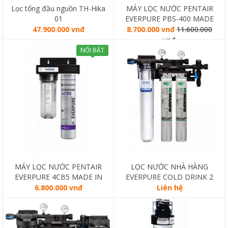
Lọc tổng đầu nguồn TH-Hika
MÁY LỌC NƯỚC PENTAIR
01
EVERPURE PBS-400 MADE
IN USA
47.900.000 vnđ
8.700.000 vnđ
11.600.000
vnđ
NỔI BẬT
MÁY LỌC NƯỚC PENTAIR
LỌC NƯỚC NHÀ HÀNG
EVERPURE 4CB5 MADE IN
EVERPURE COLD DRINK 2
USA + LỌC THÔ QL1 + LÕI
MC BẢO HÀNH 10 NĂM - CS
6.800.000 vnđ
Liên hệ
LỌC DIỆT KHUẨN LƯỢNG
12,7lít/giờ
TỬ CLARIFY – MADE IN
CANADA