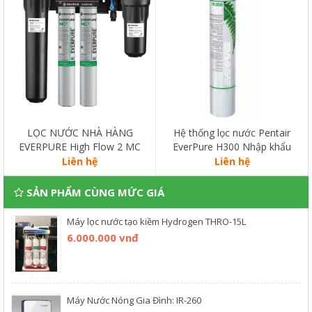
LỌC NƯỚC NHÀ HÀNG
Hệ thống lọc nước Pentair
EVERPURE High Flow 2 MC
EverPure H300 Nhập khẩu
BẢO HÀNH 10 NĂM - CS
Mỹ. Bảo Hành 10 năm
Liên hệ
Liên hệ
12,7lít/giờ
SẢN PHẨM CÙNG MỨC GIÁ
Máy lọc nước tạo kiềm Hydrogen THRO-15L
6.000.000 vnđ
Máy Nước Nóng Gia Đình: IR-260