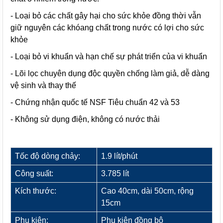
- Loại bỏ các chất gây hại cho sức khỏe đồng thời vẫn
giữ nguyên các khóang chất trong nước có lợi cho sức
khỏe
- Loại bỏ vi khuẩn và hạn chế sự phát triển của vi khuẩn
- Lõi lọc chuyên dụng độc quyền chống làm giả, dễ dàng
vệ sinh và thay thế
- Chứng nhận quốc tế NSF Tiêu chuẩn 42 và 53
- Không sử dụng điện, không có nước thải
ĐẶC TÍNH KỸ THUẬT
Tốc độ dòng chảy:
1.9 lít/phút
Công suất:
3.785 lít
Kích thước:
Cao 40cm, dài 50cm, rộng
15cm
Phụ kiện:
Phụ kiện đồng bộ