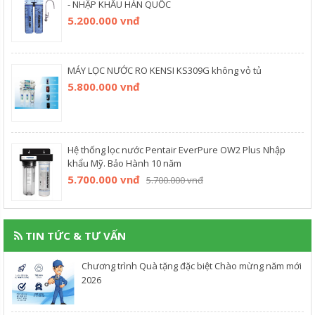
- NHẬP KHẨU HÀN QUỐC
5.200.000 vnđ
MÁY LỌC NƯỚC RO KENSI KS309G không vỏ tủ
5.800.000 vnđ
Hệ thống lọc nước Pentair EverPure OW2 Plus Nhập
khẩu Mỹ. Bảo Hành 10 năm
5.700.000 vnđ
5.700.000 vnđ
TIN TỨC & TƯ VẤN
Chương trình Quà tặng đặc biệt Chào mừng năm mới
2026