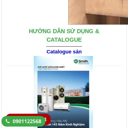
HƯỚNG DẪN SỬ DỤNG &
CATALOGUE
Catalogue sản
phẩm máy
nước nóng
TẢI XUỐNG
0901122568
0901122568