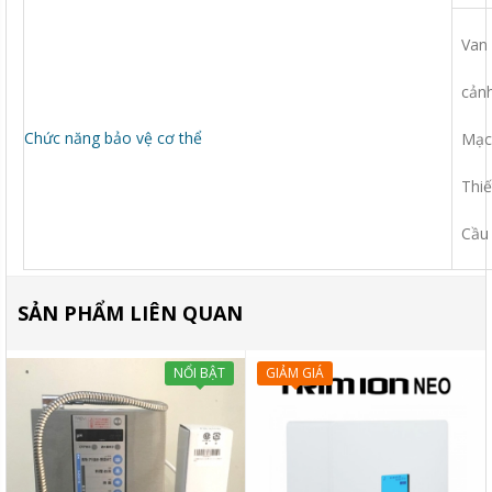
Van 
cảnh
Chức năng bảo vệ cơ thể
Mạch
Thiế
Cầu 
SẢN PHẨM LIÊN QUAN
NỔI BẬT
GIẢM GIÁ