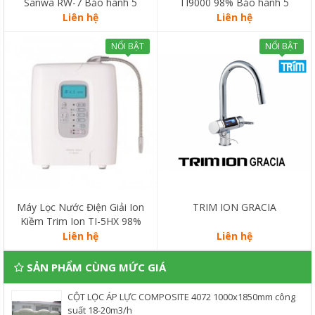
Sanwa RW-7 Bảo hành 5
TI9000 98% Bảo hành 5
năm
năm
Liên hệ
Liên hệ
NỔI BẬT
NỔI BẬT
Máy Lọc Nước Điện Giải Ion
TRIM ION GRACIA
Kiềm Trim Ion TI-5HX 98%
BẢO HÀNH 5 NĂM
Liên hệ
Liên hệ
SẢN PHẨM CÙNG MỨC GIÁ
CỘT LỌC ÁP LỰC COMPOSITE 4072 1000x1850mm công
suất 18-20m3/h