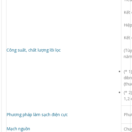
Kết 
Hiệp
Kết 
Công suất, chất lượng lõi lọc
(Tùy
năm 
(* 1
dibr
(thu
(* 2
1,2-
Phương pháp làm sạch điện cực
Phư
Mạch nguồn
Chuy