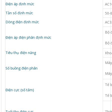
Điện áp định mức
AC1
Tần số định mức
50-
Dòng điện định mức
AC3
Bộ đ
Điện áp điện phân định mức
Bộ đ
Tiêu thụ điện năng
Kho
Máy 
Số buồng điện phân
Máy 
Tế b
Điện cực (số tấm)
Tế b
Tuổi thọ điện cực
Thời