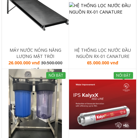
MÁY NƯỚC NÓNG NĂNG
HỆ THỐNG LỌC NƯỚC ĐẦU
LƯỢNG MẶT TRỜI
NGUỒN RX-01 CANATURE
SOLAHART SUNHEAT 150L
26.000.000 vnđ
30.500.000
65.000.000 vnđ
vnđ
NỔI BẬT
NỔI BẬT