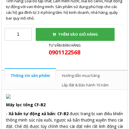
Tính năng: Loại bỏ tạp chất, Làm mềm nước, loại bỏ canxi, hoạt động
tự động với van thông minh. Sản phẩm sử dụng phù hợp cho các
các hộ gia đình từ 2-4 phòng tắm. hộ kinh doanh, nhà hàng, quầy
bar quy mô nhỏ.
THÊM VÀO GIỎ HÀNG
TƯ VẤN BÁN HÀNG
0901122568
Thông tin sản phẩm
Hướng dẫn mua hàng
Lắp đặt & Bảo hành 10 năm
Máy lọc tổng CF-B2
-
Xả bẩn tự động xả bẩn: CF-B2
được trang bị van điều khiển
thông minh súc rửa xuôi, ngược xả bẩn thường xuyên theo cài
đặt. Chế độ được tùy chỉnh theo cài đặt nên rất linh động cài