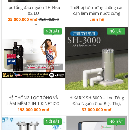
Lọc tổng đầu nguồn TH-Hika
Thiết bị từ trường chống cáu
02 EU
cặn làm mềm nước cứng
KalyxX
25.000.000 vnđ
25.000.000
Liên hệ
vnđ
NỔI BẬT
NỔI BẬT
HỆ THỐNG LỌC TỔNG VÀ
HIKARIX SH-3000 – Lọc Tổng
LÀM MỀM 2 IN 1 KINETICO
Đầu Nguồn Cho Biệt Thự,
4060S OD (MADE IN USA)
Liền Kề
198.000.000 vnđ
33.000.000 vnđ
NỔI BẬT
NỔI BẬT