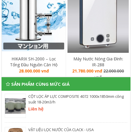
HIKARIX SH-2000 – Lọc
Máy Nước Nóng Gia Đình:
Tổng Đầu Nguồn Căn Hộ
IR-288
Chung Cư
28.000.000 vnđ
21.780.000 vnđ
22.000.000
vnđ
SẢN PHẨM CÙNG MỨC GIÁ
CỘT LỌC ÁP LỰC COMPOSITE 4072 1000x1850mm công
suất 18-20m3/h
Liên hệ
VẬT LIỆU LỌC NƯỚC CỦA CLACK - USA