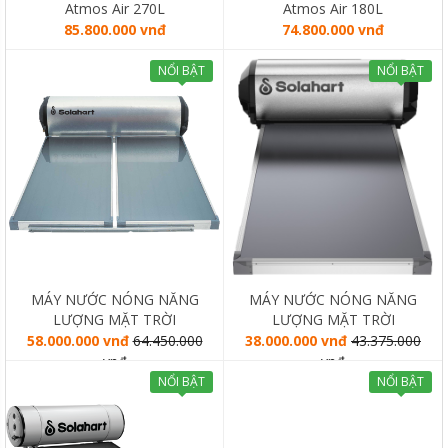
Atmos Air 270L
Atmos Air 180L
85.800.000 vnđ
74.800.000 vnđ
NỔI BẬT
NỔI BẬT
MÁY NƯỚC NÓNG NĂNG
MÁY NƯỚC NÓNG NĂNG
LƯỢNG MẶT TRỜI
LƯỢNG MẶT TRỜI
SOLAHART PREMIUM L
SOLAHART PREMIUM L
58.000.000 vnđ
64.450.000
38.000.000 vnđ
43.375.000
300L
180L
vnđ
vnđ
NỔI BẬT
NỔI BẬT