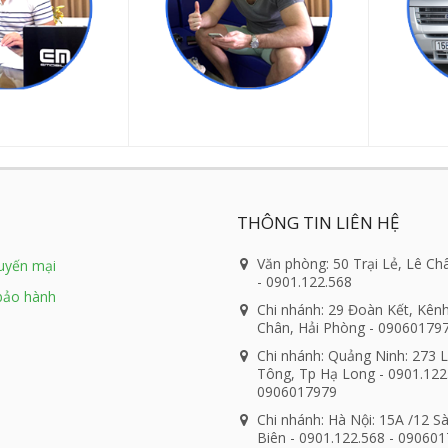
THÔNG TIN LIÊN HỆ
Văn phòng: 50 Trại Lẻ, Lê Ch
huyến mại
- 0901.122.568
bảo hành
Chi nhánh: 29 Đoàn Kết, Kên
Chân, Hải Phòng - 09060179
Chi nhánh: Quảng Ninh: 273 
Tông, Tp Hạ Long - 0901.122
0906017979
Chi nhánh: Hà Nội: 15A /12 S
Biên - 0901.122.568 - 09060