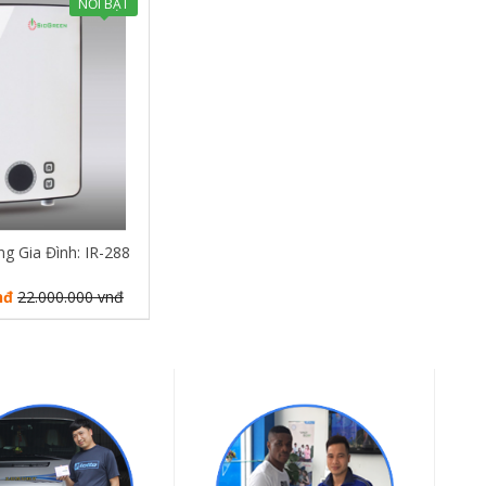
NỔI BẬT
 Gia Đình: IR-288
nđ
22.000.000 vnđ