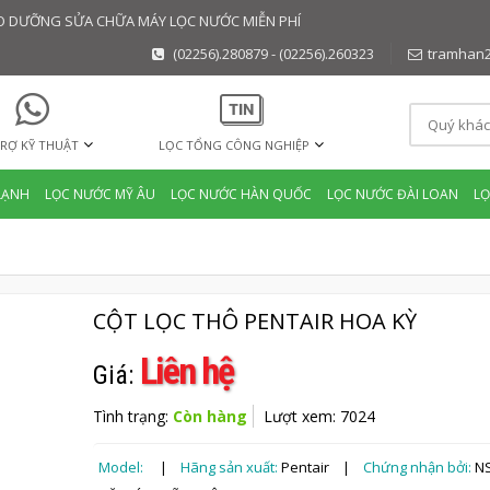
BẢO DƯỠNG SỬA CHỮA MÁY LỌC NƯỚC MIỄN PHÍ
(02256).280879 - (02256).260323
tramhan
RỢ KỸ THUẬT
LỌC TỔNG CÔNG NGHIỆP
LẠNH
LỌC NƯỚC MỸ ÂU
LỌC NƯỚC HÀN QUỐC
LỌC NƯỚC ĐÀI LOAN
L
CỘT LỌC THÔ PENTAIR HOA KỲ
Liên hệ
Giá:
Tình trạng:
Còn hàng
Lượt xem: 7024
Model:
|
Hãng sản xuất:
Pentair |
Chứng nhận bởi:
NS