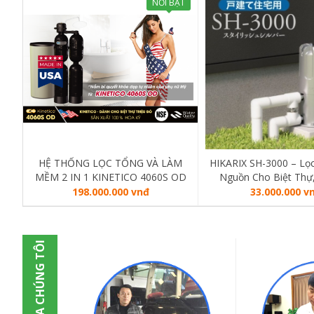
NỔI BẬT
HỆ THỐNG LỌC TỔNG VÀ LÀM
HIKARIX SH-3000 – Lọ
MỀM 2 IN 1 KINETICO 4060S OD
Nguồn Cho Biệt Thự,
(MADE IN USA)
198.000.000 vnđ
33.000.000 v