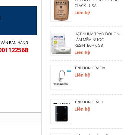
CLACK - USA
Liên hệ
m
HẠT NHỰA TRAO ĐỔI ION
LÀM MỀM NƯỚC:
 VẤN BÁN HÀNG
RESINTECH CG8
901122568
Liên hệ
TRIM ION GRACIA
Liên hệ
TRIM ION GRACE
Liên hệ