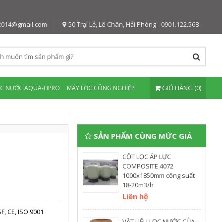
2014@gmail.com
50 Trại Lẻ, Lê Chân, Hải Phòng - 0901.122.568
GIỎ HÀNG (0)
ỌC NƯỚC AQUA-HPRO
MÁY LỌC CÔNG NGHIỆP
SẢN PHẨM CÙNG MỨC GIÁ
CỘT LỌC ÁP LỰC
COMPOSITE 4072
1000x1850mm công suất
18-20m3/h
Liên hệ
F, CE, ISO 9001
VẬT LIỆU LỌC NƯỚC CỦA