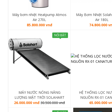
Máy bơm nhiệt Heatpump Atmos
Máy Bơm Nhiệt Solah
Air 270L
Air 180L
85.800.000 vnđ
74.800.000 v
NỔI BẬT
MÁY NƯỚC NÓNG NĂNG
HỆ THỐNG LỌC NƯ
LƯỢNG MẶT TRỜI SOLAHART
NGUỒN RX-01 CA
SUNHEAT 150L
26.000.000 vnđ
30.500.000 vnđ
65.000.000 v