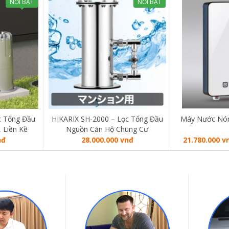
NỔI BẬT
NỔI BẬT
c Tổng Đầu
HIKARIX SH-2000 – Lọc Tổng Đầu
Máy Nước Nóng
 Liền Kề
Nguồn Căn Hộ Chung Cư
nđ
28.000.000 vnđ
21.780.000 v