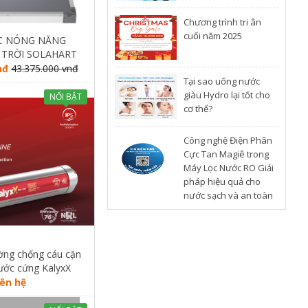
Chương trình tri ân
cuối năm 2025
C NÓNG NĂNG
TRỜI SOLAHART
UM L 180L
nđ
43.375.000 vnđ
​Tại sao uống nước
giàu Hydro lại tốt cho
NỔI BẬT
cơ thể?
Công nghệ Điện Phân
Cực Tan Magiê trong
Máy Lọc Nước RO Giải
pháp hiệu quả cho
nước sạch và an toàn
ường chống cáu cặn
ớc cứng KalyxX
iên hệ