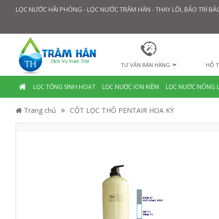
LỌC NƯỚC HẢI PHÒNG - LỌC NƯỚC TRÂM HÂN - THAY LÕI, BẢO TRÌ 
TƯ VẤN BÁN HÀNG
HỖ T
LỌC TỔNG SINH HOẠT
LỌC NƯỚC ION KIỀM
LỌC NƯỚC NÓNG 
Trang chủ
CỘT LỌC THÔ PENTAIR HOA KỲ