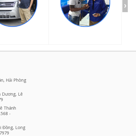
ân, Hải Phòng
h Dương, Lê
79
Lê Thánh
.568 -
ài Đồng, Long
17979