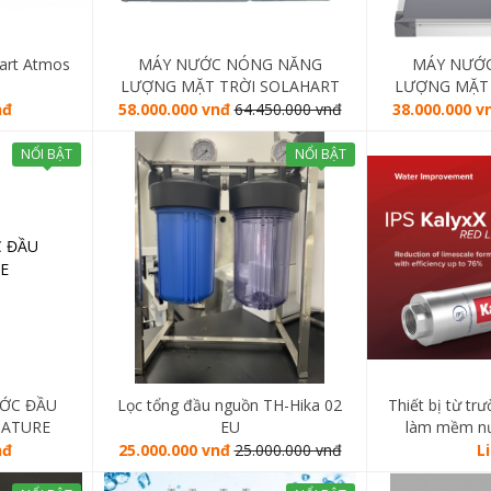
art Atmos
MÁY NƯỚC NÓNG NĂNG
MÁY NƯỚ
LƯỢNG MẶT TRỜI SOLAHART
LƯỢNG MẶT 
PREMIUM L 300L
PREMI
nđ
58.000.000 vnđ
64.450.000 vnđ
38.000.000 v
NỔI BẬT
NỔI BẬT
ỚC ĐẦU
Lọc tổng đầu nguồn TH-Hika 02
Thiết bị từ tr
NATURE
EU
làm mềm nư
nđ
25.000.000 vnđ
25.000.000 vnđ
L