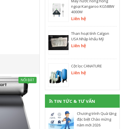
Máy nước nóng hồng
ngoại Kangaroo KG588W
4000W
Liên hệ
Than hoạt tính Calgon
USA Nhập khẩu Mỹ
Liên hệ
Cột lọc CANATURE
Liên hệ
NỔI BẬT
TIN TỨC & TƯ VẤN
Chương trình Quà tặng
đặc biệt Chào mừng
năm mới 2026