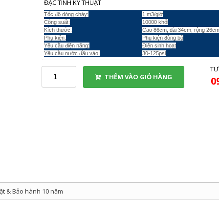
ĐẶC TÍNH KỸ THUẬT
Tốc độ dòng chảy:
1 m3/giờ
Công suất:
10000 khối
Kích thước:
Cao 86cm, dài 34cm, rộng 26c
Phụ kiện:
Phụ kiện đồng bộ
Yêu cầu điện năng:
Điện sinh hoạt
Yêu cầu nước đầu vào:
30-125psi
TƯ
THÊM VÀO GIỎ HÀNG
0
ặt & Bảo hành 10 năm