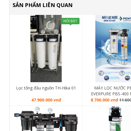
SẢN PHẨM LIÊN QUAN
NỔI BẬT
Lọc tổng đầu nguồn TH-Hika 01
MÁY LỌC NƯỚC P
EVERPURE PBS-400 
USA
47.900.000 vnđ
8.700.000 vnđ
11.60