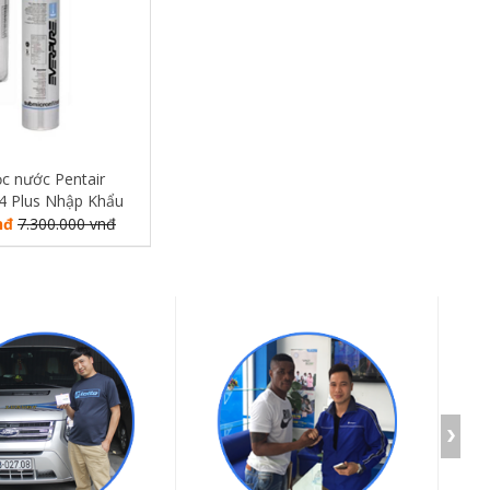
ọc nước Pentair
4 Plus Nhập Khẩu
hành 10 năm.
nđ
7.300.000 vnđ