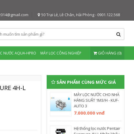
2014@gmail.com
50 Trại Lẻ, Lê Chân, Hải Phòng - 0901.122.568
GIỎ HÀNG (0)
ỌC NƯỚC AQUA-HPRO
MÁY LỌC CÔNG NGHIỆP
SẢN PHẨM CÙNG MỨC GIÁ
URE 4H-L
MÁY LỌC NƯỚC CHO NHÀ
HÀNG SUẤT 1M3/H - KUF-
AUTO 3
7.000.000 vnđ
Hệ thống lọc nước Pentair