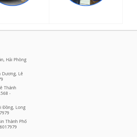
ân, Hải Phòng
h Dương, Lê
79
Lê Thánh
.568 -
ài Đồng, Long
17979
sin Thành Phố
06017979