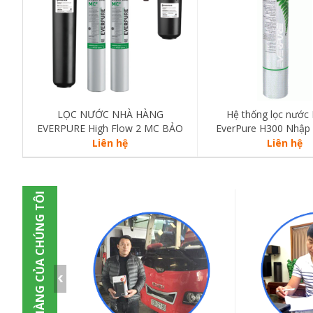
LỌC NƯỚC NHÀ HÀNG
Hệ thống lọc nước 
EVERPURE High Flow 2 MC BẢO
EverPure H300 Nhập 
HÀNH 10 NĂM - CS 12,7lít/giờ
Bảo Hành 10 
Liên hệ
Liên hệ
KHÁCH HÀNG CỦA CHÚNG TÔI