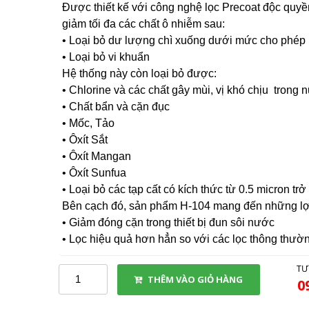
Được thiết kế với công nghệ lọc Precoat độc quy
giảm tối đa các chất ô nhiễm sau:
• Loại bỏ dư lượng chì xuống dưới mức cho phép 
• Loại bỏ vi khuẩn
Hệ thống này còn loại bỏ được:
• Chlorine và các chất gây mùi, vị khó chịu trong
• Chất bẩn và cặn đục
• Mốc, Tảo
• Ôxít Sắt
• Ôxít Mangan
• Ôxít Sunfua
• Loại bỏ các tạp cất có kích thức từ 0.5 micron tr
Bên cạch đó, sản phẩm H-104 mang đến những lợ
• Giảm đóng cặn trong thiết bị đun sôi nước
• Lọc hiệu quả hơn hẳn so với các lọc thông thườ
TƯ
THÊM VÀO GIỎ HÀNG
0