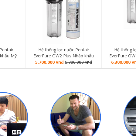
Pentair
Hệ thống lọc nước Pentair
Hệ thống l
khẩu Mỹ.
EverPure OW2 Plus Nhập khẩu
EverPure OW
năm
Mỹ. Bảo Hành 10 năm
Mỹ. Bảo 
5.700.000 vnđ
5.700.000 vnđ
6.300.000 v