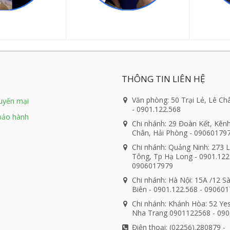
THÔNG TIN LIÊN HỆ
Văn phòng: 50 Trại Lẻ, Lê Ch
huyến mại
- 0901.122.568
bảo hành
Chi nhánh: 29 Đoàn Kết, Kên
Chân, Hải Phòng - 09060179
Chi nhánh: Quảng Ninh: 273 
Tông, Tp Hạ Long - 0901.122
0906017979
Chi nhánh: Hà Nội: 15A /12 S
Biên - 0901.122.568 - 09060
Chi nhánh: Khánh Hòa: 52 Ye
Nha Trang 0901122568 - 09
Điện thoại: (02256).280879 -