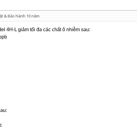
ặt & Bảo hành 10 năm
el 4H-L giảm tối đa các chất ô nhiễm sau:
 ppb
sau:
c