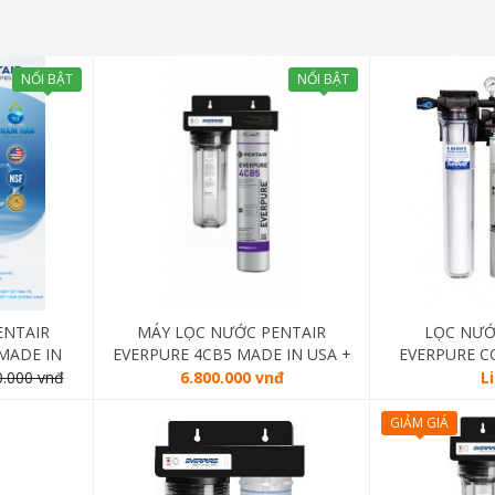
NỔI BẬT
NỔI BẬT
ENTAIR
MÁY LỌC NƯỚC PENTAIR
LỌC NƯỚ
MADE IN
EVERPURE 4CB5 MADE IN USA +
EVERPURE C
LỌC THÔ QL1 + LÕI LỌC DIỆT
BẢO HÀNH
0.000 vnđ
6.800.000 vnđ
L
KHUẨN LƯỢNG TỬ CLARIFY –
12,
MADE IN CANADA
GIẢM GIÁ