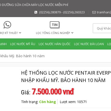
BẢO DƯỠNG SỬA CHỮA MÁY LỌC NƯỚC MIỄN PHÍ
(02256).280879 - (02256).260323
tramhan
RỢ KỸ THUẬT
LỌC TỔNG CÔNG NGHIỆP
LẠNH
LỌC NƯỚC MỸ ÂU
LỌC NƯỚC HÀN QUỐC
LỌC NƯỚC ĐÀI LOAN
L
p khẩu Mỹ. Bảo hành 10 năm
HỆ THỐNG LỌC NƯỚC PENTAIR EVERP
NHẬP KHẨU MỸ. BẢO HÀNH 10 NĂM
7.500.000 vnđ
Giá:
Tình trạng:
Còn hàng
Lượt xem: 10571