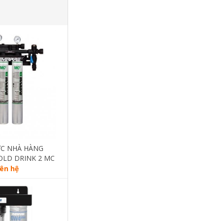
C NHÀ HÀNG
OLD DRINK 2 MC
 10 NĂM - CS
iên hệ
7lít/giờ