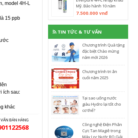
Everpure 4H-L Nhập khẩu
ền, model 4H-L
Mỹ. Bảo hành 10 năm
7.500.000 vnđ
là 15 ppb
TIN TỨC & TƯ VẤN
 nước
Chương trình Quà tặng
đặc biệt Chào mừng
năm mới 2026
Chương trình tri ân
cuối năm 2025
ở lên
i ích sau:
​Tại sao uống nước
giàu Hydro lại tốt cho
ng khác
cơ thể?
 VẤN BÁN HÀNG
Công nghệ Điện Phân
901122568
Cực Tan Magiê trong
Máy Lọc Nước RO Giải