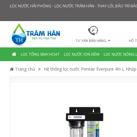
LỌC NƯỚC HẢI PHÒNG - LỌC NƯỚC TRÂM HÂN - THAY LÕI, BẢO TRÌ 
TƯ VẤN BÁN HÀNG
HỖ T
LỌC TỔNG SINH HOẠT
LỌC NƯỚC ION KIỀM
LỌC NƯỚC NÓNG 
Trang chủ
Hệ thống lọc nước Pentair Everpure 4H-L Nhậ