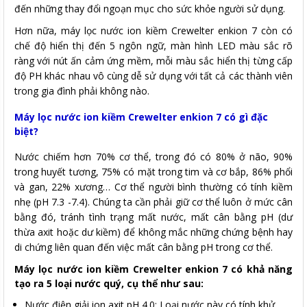
đến những thay đổi ngoạn mục cho sức khỏe người sử dụng.
Hơn nữa, máy lọc nước ion kiềm Crewelter enkion 7 còn có
chế độ hiển thị đến 5 ngôn ngữ, màn hình LED màu sắc rõ
ràng với nút ấn cảm ứng mềm, mỗi màu sắc hiển thị từng cấp
độ PH khác nhau vô cùng dễ sử dụng với tất cả các thành viên
trong gia đình phải không nào.
Máy lọc nước ion kiềm Crewelter enkion 7 có gì đặc
biệt?
Nước chiếm hơn 70% cơ thể, trong đó có 80% ở não, 90%
trong huyết tương, 75% có mặt trong tim và cơ bắp, 86% phổi
và gan, 22% xương… Cơ thể người bình thường có tính kiềm
nhẹ (pH 7.3 -7.4). Chúng ta cần phải giữ cơ thể luôn ở mức cân
bằng đó, tránh tình trạng mất nước, mất cân bằng pH (dư
thừa axit hoặc dư kiềm) để không mắc những chứng bệnh hay
di chứng liên quan đến việc mất cân bằng pH trong cơ thể.
Máy lọc nước ion kiềm Crewelter enkion 7 có khả năng
tạo ra 5 loại nước quý, cụ thể như sau:
Nước điện giải ion axit pH 4.0: Loại nước này có tính khử