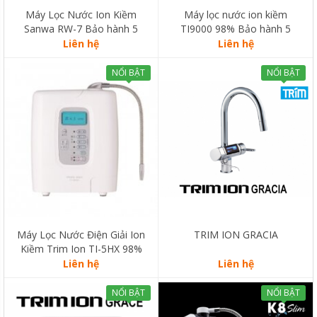
Máy Lọc Nước Ion Kiềm
Máy lọc nước ion kiềm
Sanwa RW-7 Bảo hành 5
TI9000 98% Bảo hành 5
năm
năm
Liên hệ
Liên hệ
NỔI BẬT
NỔI BẬT
Máy Lọc Nước Điện Giải Ion
TRIM ION GRACIA
Kiềm Trim Ion TI-5HX 98%
BẢO HÀNH 5 NĂM
Liên hệ
Liên hệ
NỔI BẬT
NỔI BẬT