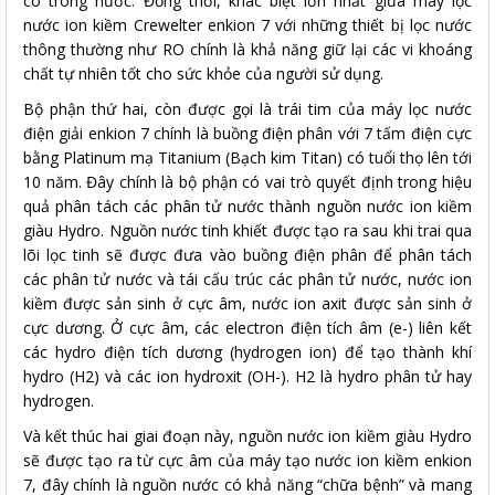
có trong nước. Đồng thời, khác biệt lớn nhất giữa máy lọc
nước ion kiềm Crewelter enkion 7 với những thiết bị lọc nước
thông thường như RO chính là khả năng giữ lại các vi khoáng
chất tự nhiên tốt cho sức khỏe của người sử dụng.
Bộ phận thứ hai, còn được gọi là trái tim của máy lọc nước
điện giải enkion 7 chính là buồng điện phân với 7 tấm điện cực
bằng Platinum mạ Titanium (Bạch kim Titan) có tuổi thọ lên tới
10 năm. Đây chính là bộ phận có vai trò quyết định trong hiệu
quả phân tách các phân tử nước thành nguồn nước ion kiềm
giàu Hydro. Nguồn nước tinh khiết được tạo ra sau khi trai qua
lõi lọc tinh sẽ được đưa vào buồng điện phân để phân tách
các phân tử nước và tái cấu trúc các phân tử nước, nước ion
kiềm được sản sinh ở cực âm, nước ion axit được sản sinh ở
cực dương. Ở cực âm, các electron điện tích âm (e-) liên kết
các hydro điện tích dương (hydrogen ion) để tạo thành khí
hydro (H2) và các ion hydroxit (OH-). H2 là hydro phân tử hay
hydrogen.
Và kết thúc hai giai đoạn này, nguồn nước ion kiềm giàu Hydro
sẽ được tạo ra từ cực âm của máy tạo nước ion kiềm enkion
7, đây chính là nguồn nước có khả năng “chữa bệnh” và mang