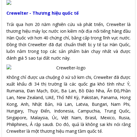
Crewelter - Thương hiệu quốc tế
Trải qua hơn 20 năm nghiên cứu và phát triển, Crewelter là
thương hiệu máy lọc nước ion kiềm nội địa nổi tiếng hàng đầu
Hàn Quốc với hơn 40 chứng chỉ, bằng cấp trong lĩnh vực nước.
Đồng thời Crewelter đã đạt chuẩn thiết bị y tế tại Hàn Quốc,
luôn nằm trong top các sản phẩm bán chạy nhất và được
đánh giá 5 sao tại đất nước này.
Không chỉ được ưa chuộng ở xứ sở kim chi, Crewelter đã được
xuất khẩu đi 34 thị trường là các quốc gia khó tính như: Ý,
Rumania, Đan Mạch, Đức, Ba Lan, Bồ Đào Nha, Ấn Độ,Phần
Lan, New Zealand, UAE, Thổ Nhĩ Kỳ, Pakistan, Panama, Hong
Kong, Anh, Nhật Bản, Hà Lan, Latvia, Bungari, Nam Phi,
Hungary, Thụy Điển, Indonesia, Campuchia, Trung Quốc,
Singapore, Malaysia, Úc, Việt Nam, Brasil, Mexico, Rusia,
Philiphines, Ả rập saudi. Do đó, quả là không sai khi nói rằng
Crewelter là một thương hiệu mang tầm quốc tế.