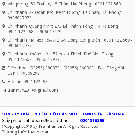
Văn phòng: 50 Trại Lẻ, Lê Chân, Hải Phòng - 0901.122.568
Chi nhánh: 29 Đoàn Kết, Kênh Dương, Lê Chân, Hải Phòng -
0906017979
Chi nhánh: Quảng Ninh: 273 Lê Thánh Tông, Tp Hạ Long -
0901.122.568 - 0906017979
Chi nhánh: Hà Nội: 15A /12 Sài Đồng, Long Biên - 0901.122.568 -
0906017979
Chi nhánh: Khánh Hòa: 52 Yesin Thành Phố Nha Trang
0901122568 - 0906017979
Điện thoại: (02256).280879 - (02256).260323 - Fax: Tổng đài
CSKH: 19009298
Hotline: 0901122568
tramhan2014@gmail.com
CÔNG TY TRÁCH NHIỆM HỮU HẠN MỘT THÀNH VIÊN TRÂM HÂN
Giấy phép kinh doanh/Mã số thuế:
0201316395
@Copyright 2019 by
Tramha
n
.vn
All Rights Reserved.
Phương thức thanh toán