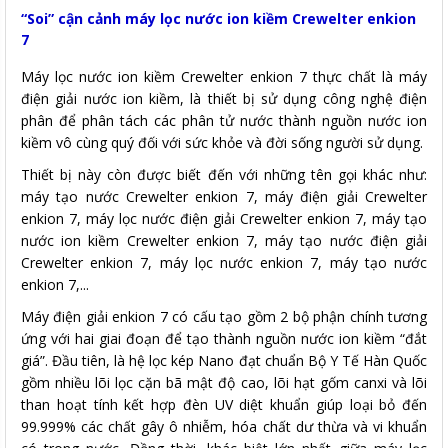
“Soi” cận cảnh máy lọc nước ion kiềm Crewelter enkion
7
Máy lọc nước ion kiềm Crewelter enkion 7 thực chất là máy
điện giải nước ion kiềm, là thiết bị sử dụng công nghệ điện
phân để phân tách các phân tử nước thành nguồn nước ion
kiềm vô cùng quý đối với sức khỏe và đời sống người sử dụng.
Thiết bị này còn được biết đến với những tên gọi khác như:
máy tạo nước Crewelter enkion 7, máy điện giải Crewelter
enkion 7, máy lọc nước điện giải Crewelter enkion 7, máy tạo
nước ion kiềm Crewelter enkion 7, máy tạo nước điện giải
Crewelter enkion 7, máy lọc nước enkion 7, máy tạo nước
enkion 7,...
Máy điện giải enkion 7 có cấu tạo gồm 2 bộ phận chính tương
ứng với hai giai đoạn để tạo thành nguồn nước ion kiềm “đắt
giá”. Đầu tiên, là hệ lọc kép Nano đạt chuẩn Bộ Y Tế Hàn Quốc
gồm nhiều lõi lọc cặn bã mật độ cao, lõi hạt gốm canxi và lõi
than hoạt tính kết hợp đèn UV diệt khuẩn giúp loại bỏ đến
99.999% các chất gây ô nhiễm, hóa chất dư thừa và vi khuẩn