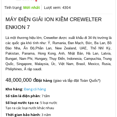
Tình trạng:
Mới nhất
Lượt xem: 4304
MÁY ĐIỆN GIẢI ION KIỀM CREWELTER
ENKION 7
Là một thương hiệu lớn, Crewelter được xuất khẩu đi 34 thị trường là
các quốc gia khó tính như: Ý, Rumania, Đan Mạch, Đức, Ba Lan, Bồ
Đào Nha, Ấn Độ,Phần Lan, New Zealand, UAE, Thổ Nhĩ Kỳ,
Pakistan, Panama, Hong Kong, Anh, Nhật Bản, Hà Lan, Latvia,
Bungari, Nam Phi, Hungary, Thụy Điển, Indonesia, Campuchia, Trung
Quốc, Singapore, Malaysia, Úc, Việt Nam, Brasil, Mexico, Rusia,
Philiphines, Ả rập saudi.
48,000,000 đ
Đặt hàng
(giao và lắp đặt Toàn Quốc*)
Kho hàng:
Đang có hàng
Số tấm lá điện phân:
7 tấm
Số loại nước tạo ra:
5 loại nước
Tạo ra các loại nước khác nhau
Thời gian bảo hành:
3 năm