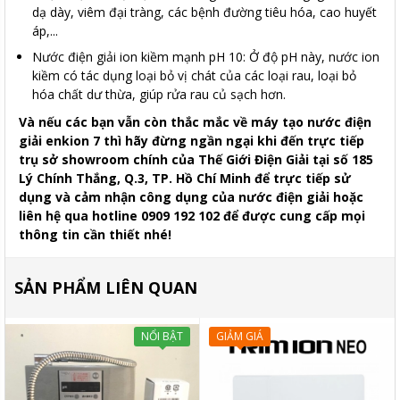
dạ dày, viêm đại tràng, các bệnh đường tiêu hóa, cao huyết
áp,...
Nước điện giải ion kiềm mạnh pH 10: Ở độ pH này, nước ion
kiềm có tác dụng loại bỏ vị chát của các loại rau, loại bỏ
hóa chất dư thừa, giúp rửa rau củ sạch hơn.
Và nếu các bạn vẫn còn thắc mắc về máy tạo nước điện
giải enkion 7 thì hãy đừng ngần ngại khi đến trực tiếp
trụ sở showroom chính của Thế Giới Điện Giải tại số 185
Lý Chính Thắng, Q.3, TP. Hồ Chí Minh để trực tiếp sử
dụng và cảm nhận công dụng của nước điện giải hoặc
liên hệ qua hotline 0909 192 102 để được cung cấp mọi
thông tin cần thiết nhé!
SẢN PHẨM LIÊN QUAN
NỔI BẬT
GIẢM GIÁ