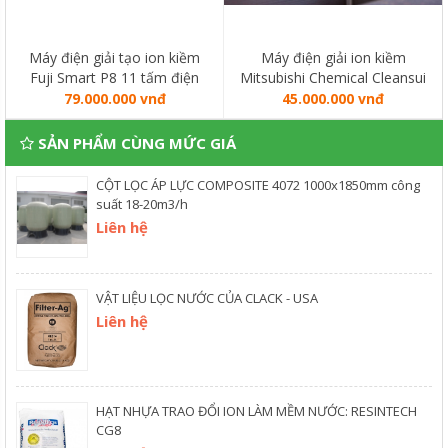
Máy điện giải tạo ion kiềm
Máy điện giải ion kiềm
Fuji Smart P8 11 tấm điện
Mitsubishi Chemical Cleansui
cực sản xuất Nhật Bản
EU301 Nhật Bản
79.000.000 vnđ
45.000.000 vnđ
SẢN PHẨM CÙNG MỨC GIÁ
CỘT LỌC ÁP LỰC COMPOSITE 4072 1000x1850mm công
suất 18-20m3/h
Liên hệ
VẬT LIỆU LỌC NƯỚC CỦA CLACK - USA
Liên hệ
HẠT NHỰA TRAO ĐỔI ION LÀM MỀM NƯỚC: RESINTECH
CG8