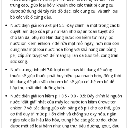
trùng cao, giúp loại bỏ vi khuẩn cho các thiết bị dụng cụ,
được sử dụng để tẩy rửa đồ đạc, các dụng cụ, vệ sinh loại
bỏ các vết ố cứng đầu.
Nước điện giải ion axit pH 5.5: Đây chính là một trong các bí
quyết làm đẹp của phụ nữ Hàn nhờ sự an toàn tuyệt đối
cho làn da, phụ nữ Hàn dùng nước ion kiềm từ máy lọc
nước ion kiềm enkion 7 để rửa mặt mỗi ngày, hơn nữa còn
dùng như một loại nước hoa hồng với khả năng cân bằng
pH, cấp ẩm tuyệt vời để mang lại làn da tươi trẻ, căng tràn
sức sống.
Nước trung tính pH 7.0: loại nước này khi dùng để uống
thuốc sẽ giúp thuốc phát huy hiệu qua nhanh hơn, đồng thời
khi dùng để pha sữa cho em bé sẽ giúp cơ thể em bé dễ
hấp thụ chất dinh dưỡng hơn.
Nước điện giải ion kiềm pH 8.5 - 9.0 - 9.5: Đây chính là nguồn
nước “đắt giá” nhất của máy lọc nước ion kiềm Crewelter
enkion 7 với tác dụng giúp cân bằng độ pH cho cơ thể, giúp
cơ thể duy trì mức pH ổn định và chống sự oxy hóa, ngăn
ngừa các dấu hiệu lão hóa, trung hòa các gốc tự do, chữa
được một số loại bệnh như: ung thư, tiểu đường, gout, đau