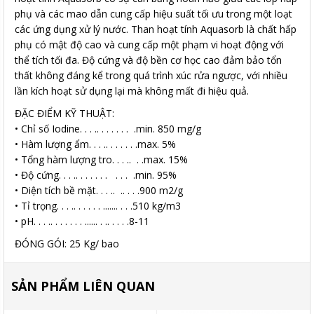
phụ và các mao dẫn cung cấp hiệu suất tối ưu trong một loạt
các ứng dụng xử lý nước. Than hoạt tính Aquasorb là chất hấp
phụ có mật độ cao và cung cấp một phạm vi hoạt động với
thể tích tối đa. Độ cứng và độ bền cơ học cao đảm bảo tổn
thất không đáng kể trong quá trình xúc rửa ngược, với nhiều
lần kích hoạt sử dụng lại mà không mất đi hiệu quả.
ĐẶC ĐIỂM KỸ THUẬT:
• Chỉ số Iodine. . . .. . . . . . . .min. 850 mg/g
• Hàm lượng ẩm. . . .. . . . . . .max. 5%
• Tổng hàm lượng tro. . . .. . .max. 15%
• Độ cứng. . . .. . . . . . . . . . .min. 95%
• Diện tích bề mặt. . . .. .. . . .900 m2/g
• Tỉ trọng. . . .. . . . . . ....... . . .510 kg/m3
• pH. . . .. . . . . . . ...... . .. . . . .8-11
ĐÓNG GÓI: 25 Kg/ bao
SẢN PHẨM LIÊN QUAN