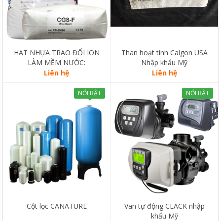
HẠT NHỰA TRAO ĐỔI ION
Than hoạt tính Calgon USA
LÀM MỀM NƯỚC:
Nhập khẩu Mỹ
RESINTECH CG8
Liên hệ
Liên hệ
NỔI BẬT
NỔI BẬT
Cột lọc CANATURE
Van tự động CLACK nhập
khẩu Mỹ