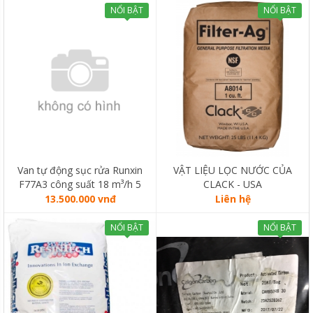
NỔI BẬT
NỔI BẬT
Van tự động sục rửa Runxin
VẬT LIỆU LỌC NƯỚC CỦA
F77A3 công suất 18 m³/h 5
CLACK - USA
cửa
13.500.000 vnđ
Liên hệ
NỔI BẬT
NỔI BẬT